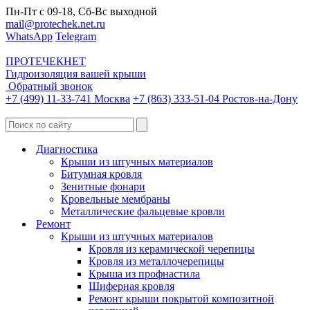
Пн-Пт с 09-18, Сб-Вс выходной
mail@protechek.net.ru
WhatsApp
Telegram
ПРОТЕЧЕК
НЕТ
Гидроизоляция вашей крыши
Обратный звонок
+7 (499) 11-33-741 Москва
+7 (863) 333-51-04 Ростов-на-Дону
Диагностика
Крыши из штучных материалов
Битумная кровля
Зенитные фонари
Кровельные мембраны
Металлические фальцевые кровли
Ремонт
Крыши из штучных материалов
Кровля из керамической черепицы
Кровля из металлочерепицы
Крыша из профнастила
Шиферная кровля
Ремонт крыши покрытой композитной